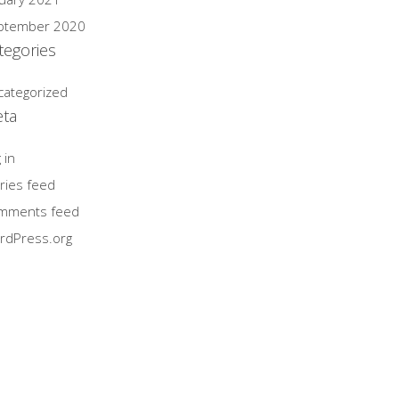
ptember 2020
tegories
categorized
ta
 in
ries feed
mments feed
rdPress.org