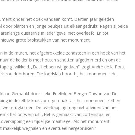
ument onder het doek vandaan komt. Dertien jaar geleden
 door planten en jonge beukjes uit elkaar gedrukt. Regen sijpelde
renlange duisternis in ieder geval niet overleefd. En tot
en nieuwe grote brokstukken van het monument.
ren in de muren, het afgebrokkelde zandsteen in een hoek van het
 naar de kelder is met houten schotten afgetimmerd en om de
tape gewikkeld. „Dat hebben wij gedaan”, zegt André de la Porte.
ek zou doorboren. Die loodslab hoort bij het monument. Het
l klaar. Gemaakt door Lieke Frielink en Bengin Dawod van De
ing in dezelfde kruisvorm gemaakt als het monument zelf en
en we terugkomen. De overkapping mag niet afleiden van het
link het ontwerp uit. „Het is gemaakt van cortenstaal en
 de overkapping een tijdelijke maatregel. Als het monument
t makkelijk weghalen en eventueel hergebruiken.”