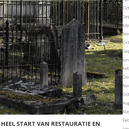
Oc
Se
Jul
No
Oc
Se
Ju
Fe
De
No
Oc
Au
Ma
Fe
HEEL START VAN RESTAURATIE EN
Ja