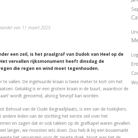
Se
Ca
mlander van 11 maart 2025
Un
Me
der een zeil, is het praalgraf van Dudok van Heel op de
Log
Het vervallen rijksmonument heeft dinsdag de
Ent
regen die regen en wind moet tegenhouden.
Co
 te vallen. De ingehuurde kraan is twee meter te kort om het
Wo
atsen. Gelukkig is er een grotere kraan in de buurt, waardoor de
taart’ wordt genoemd, alsnog ’bevrijd’ kan worden.
 tot Behoud van de Oude Begraafplaats, is een van de toekijkers.
 andere leden van de stichting het eerste zeil over het
men en zagen dat er ook takken op de grafkapel waren gevallen.
o niet langer, we moesten iets doen. Dus heb ik bij een bouwmarkt
meente het vervangen voor dit zwarte doek. Nooit was het de