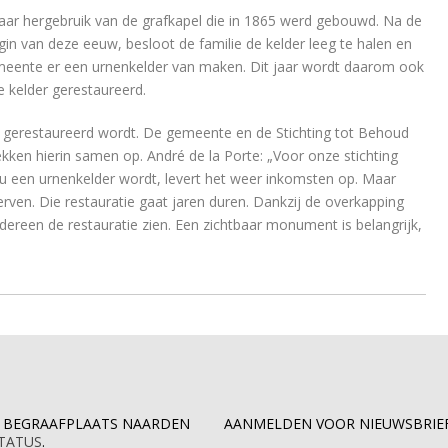
naar hergebruik van de grafkapel die in 1865 werd gebouwd. Na de
gin van deze eeuw, besloot de familie de kelder leeg te halen en
gemeente er een urnenkelder van maken. Dit jaar wordt daarom ook
 kelder gerestaureerd.
ook gerestaureerd wordt. De gemeente en de Stichting tot Behoud
ken hierin samen op. André de la Porte: „Voor onze stichting
t nu een urnenkelder wordt, levert het weer inkomsten op. Maar
ven. Die restauratie gaat jaren duren. Dankzij de overkapping
dereen de restauratie zien. Een zichtbaar monument is belangrijk,
E BEGRAAFPLAATS NAARDEN
AANMELDEN VOOR NIEUWSBRIE
STATUS
.