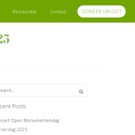
DONEER UW GIFT
Restauratie
Contact
25
cent Posts
ncert Open Monumentendag
rverslag 2025