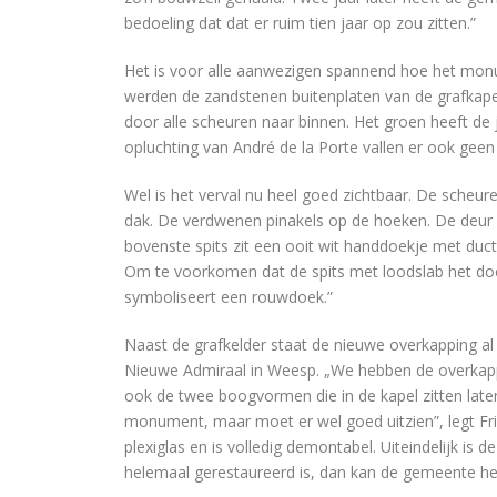
bedoeling dat dat er ruim tien jaar op zou zitten.”
Het is voor alle aanwezigen spannend hoe het mon
werden de zandstenen buitenplaten van de grafkapel
door alle scheuren naar binnen. Het groen heeft de ja
opluchting van André de la Porte vallen er ook ge
Wel is het verval nu heel goed zichtbaar. De scheu
dak. De verdwenen pinakels op de hoeken. De deur
bovenste spits zit een ooit wit handdoekje met duct
Om te voorkomen dat de spits met loodslab het do
symboliseert een rouwdoek.”
Naast de grafkelder staat de nieuwe overkapping a
Nieuwe Admiraal in Weesp. „We hebben de overkapp
ook de twee boogvormen die in de kapel zitten lat
monument, maar moet er wel goed uitzien”, legt Frie
plexiglas en is volledig demontabel. Uiteindelijk is
helemaal gerestaureerd is, dan kan de gemeente he