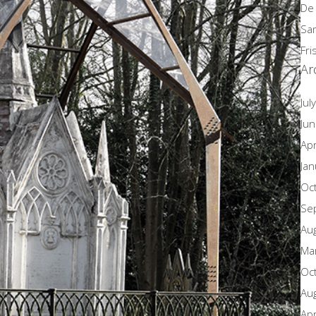
De 
Sa
Fri
Ar
Jul
Ju
Apr
Ja
Oc
Se
Au
Ma
Oc
Au
Apr