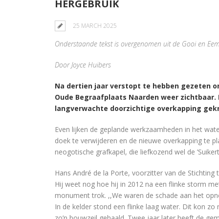
HERGEBRUIK
25 MARCH 2025
Onderstaande tekst is overgenomen uit de Gooi en Ee
Door Joyce Huibers
Na dertien jaar verstopt te hebben gezeten on
Oude Begraafplaats Naarden weer zichtbaar. 
langverwachte doorzichtige overkapping gek
Even lijken de geplande werkzaamheden in het water
doek te verwijderen en de nieuwe overkapping te pla
neogotische grafkapel, die liefkozend wel de ’Suiker
Hans André de la Porte, voorzitter van de Stichting
Hij weet nog hoe hij in 2012 na een flinke storm met
monument trok. ,,We waren de schade aan het opne
In de kelder stond een flinke laag water. Dit kon z
zo’n bouwzeil gehaald. Twee jaar later heeft de ge