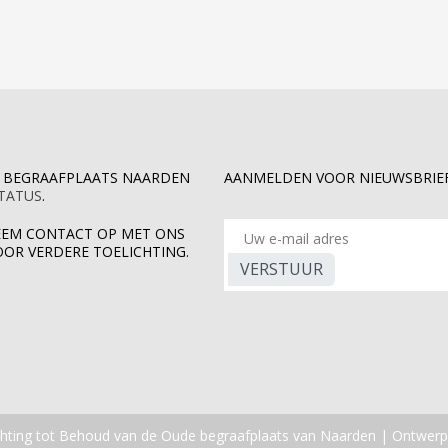
E BEGRAAFPLAATS NAARDEN
AANMELDEN VOOR NIEUWSBRIE
STATUS
.
EEM CONTACT OP MET ONS
OOR VERDERE TOELICHTING.
VERSTUUR
chting tot Behoud van de Oude begraafplaats van Naarden | Ontwerp: