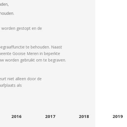
uden,
ehouden.
an worden gestopt en de
 begraaffunctie te behouden. Naast
gemeente Gooise Meren in beperkte
euw worden gebruikt om te begraven.
urt niet alleen door de
afplaats als
2016
2017
2018
2019