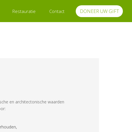
DONEER UW GIFT
Restauratie
Contact
orische en architectonische waarden
or:
erhouden,