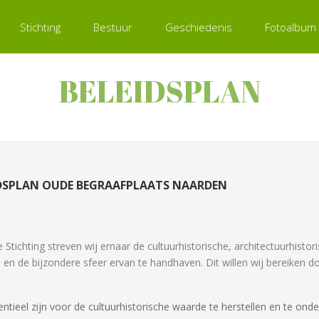
Stichting
Bestuur
Geschiedenis
Fotoalbum
BELEIDSPLAN
IDSPLAN OUDE BEGRAAFPLAATS NAARDEN
e Stichting streven wij ernaar de cultuurhistorische, architectuurhist
en de bijzondere sfeer ervan te handhaven. Dit willen wij bereiken do
ieel zijn voor de cultuurhistorische waarde te herstellen en te ond