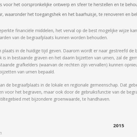
is voor het oorspronkelijke ontwerp en sfeer te herstellen en te beho
ur, waaronder het toegangshek en het baarhuisje, te renoveren en b
perkte financiële middelen, het verval op de best mogelijke wijze k
 waarden van de begraafplaats kunnen worden behouden.
n plaats in de huidige tijd geven. Daarom wordt er naar gestreefd de
jk is in bestaande graven en het daarin bijzetten van urnen, zal de 
taande grafkelders (waarvan de rechten zijn vervallen) kunnen opni
bijzetten van urnen bepaald.
an de begraafplaats in de lokale en regionale gemeenschap. Dat gebe
en voor het begraven, maar ook door de gebruiksfunctie van de begra
stiltegebied met bijzondere groenwaarde, te handhaven.
2015
n