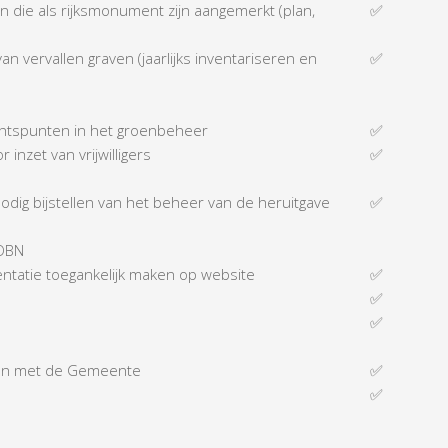
n die als rijksmonument zijn aangemerkt (plan,
✅
an vervallen graven (jaarlijks inventariseren en
✅
achtspunten in het groenbeheer
✅
nzet van vrijwilligers
✅
odig bijstellen van het beheer van de heruitgave
✅
 OBN
ntatie toegankelijk maken op website
✅
✅
✅
aken met de Gemeente
✅
✅