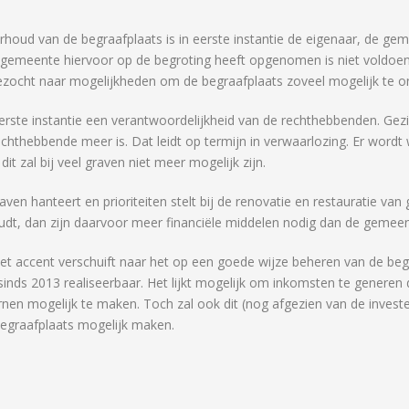
rhoud van de begraafplaats is in eerste instantie de eigenaar, de g
e gemeente hiervoor op de begroting heeft opgenomen is niet voldoen
ezocht naar mogelijkheden om de begraafplaats zoveel mogelijk te o
eerste instantie een verantwoordelijkheid van de rechthebbenden. Ge
rechthebbende meer is. Dat leidt op termijn in verwaarlozing. Er word
t zal bij veel graven niet meer mogelijk zijn.
taven hanteert en prioriteiten stelt bij de renovatie en restauratie v
dt, dan zijn daarvoor meer financiële middelen nodig dan de gemeen
Het accent verschuift naar het op een goede wijze beheren van de beg
inds 2013 realiseerbaar. Het lijkt mogelijk om inkomsten te generen 
rnen mogelijk te maken. Toch zal ook dit (nog afgezien van de investe
begraafplaats mogelijk maken.