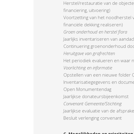
Herstel/restauratie van de objecte
financiering, uitvoering)
Voortzetting van het noodherstel v
financiële dekking realiseren)
Groen onderhoud en herstel flora
Jaarlijks inventariseren van aand
Continuering groenonderhoud door i
Heruitgave van grafrechten
Het periodiek evalueren en waar n
Voorlichting en informatie
Opstellen van een nieuwe folder
Inventarisatiegegevens en docume
Open Monumentendag
Jaarlijkse donateursbijeenkomst
Convenant Gemeente/Stichting
Jaarlijkse evaluatie van de afspr
Besluit verlenging convenant
C. Mogelijkheden en prioriteiten