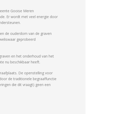
emeente Gooise Meren
de. Er wordt met veel energie door
ndersteunen.
zien de ouderdom van de graven
t weliswaar geprobeerd
an graven en het onderhoud van het
te nu beschikbaar heeft.
raafplaats. De openstelling voor
door de traditionele begraaffunctie
ringen die dit vraagt) geen een