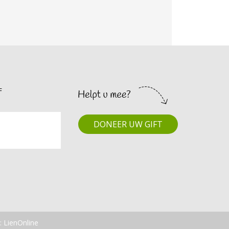
F
DONEER UW GIFT
 LienOnline